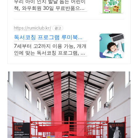
우리 아이 인지 발달 돕는 어린이
책, 와우회원 30일 무료반품으로
만나보세요.
https://rumiclub.kr/
광고
독서코칭 프로그램 루미북클
럽 새입시에 맞는 프로그램운
7세부터 고2까지 이용 가능, 개개
영!
인에 맞는 독서코칭 프로그램, 문
해력 UP 무작정 책 읽는 프로그
램이 아닌, 진정한 책읽기 프로그
램인 루미북클럽!