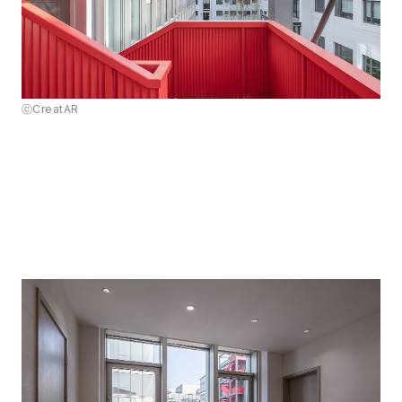
ⓒCreatAR