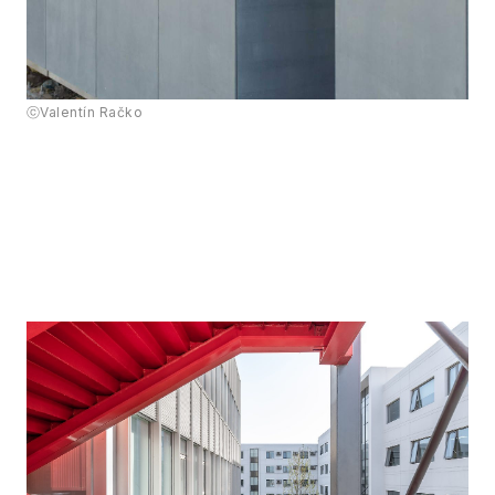
ⓒValentín Račko