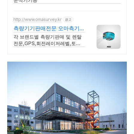
분석기기등
http://www.omasurvey.kr
광고
측량기기판매전문 오마측기
GPS 토목설계 및 시공측량
각 브랜드별 측량기판매 및 렌탈
전문,GPS,회전레이저레벨,토탈
스테이션,레벨,GPR