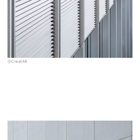
ⓒCreatAR