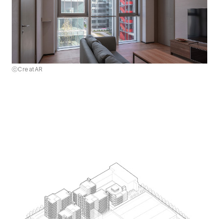
ⓒCreatAR