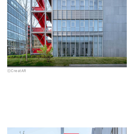
ⓒCreatAR