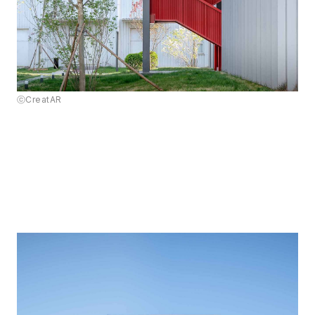
ⓒCreatAR