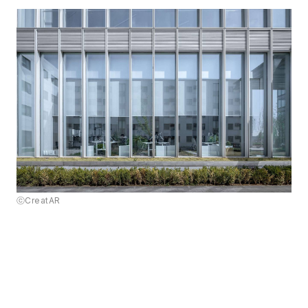
ⓒCreatAR