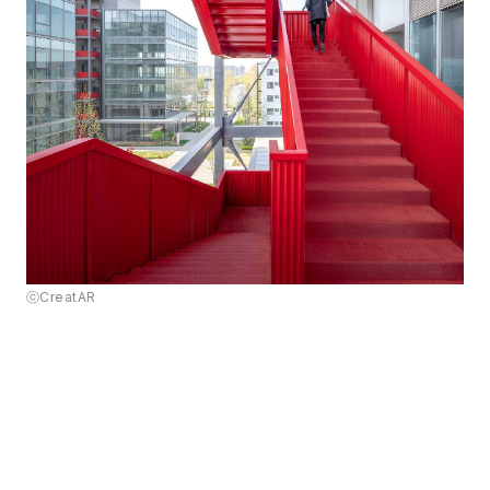
ⓒCreatAR