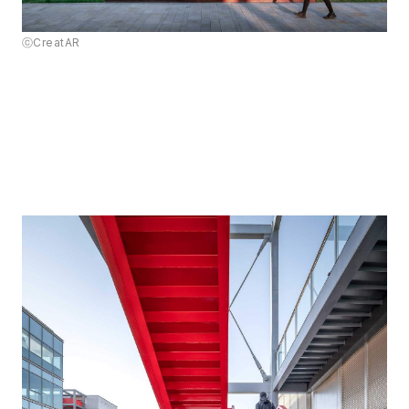
ⓒCreatAR