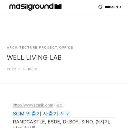
HOME
PROJECTS
MENU
INTERIORS
PLANS
INDEX
ARCHITECTURE PROJECT/OFFICE
WELL LIVING LAB
MASILWIDE
2022. 9. 5. 16:30
http://www.scmik.com
광고
SCM 압출기 사출기 전문
RANDCASTLE, ESDE, Dr.BOY, SINO, 검사기,