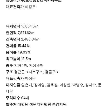
당선작_ (주)보성종합건축사사무소
대표건축가
이정우
대지면적
16,054.5㎡
연면적
7,871.62㎡
건축면적
2,480.34㎡
건폐율
15.44%
용적률
49.03%
최고높이
18.5m
층수
지하 1층, 지상 4층
구조
철근콘크리트구조, 철골구조
대표건축가
이정우
디자인팀
양은미, 김여영, 김호성, 이성민, 박범수, 김지수, 문
나은
주차대수
94대
발주처
대법원 창원지방법원 통영지원