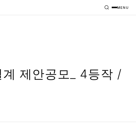
MENU
계 제안공모_ 4등작 /