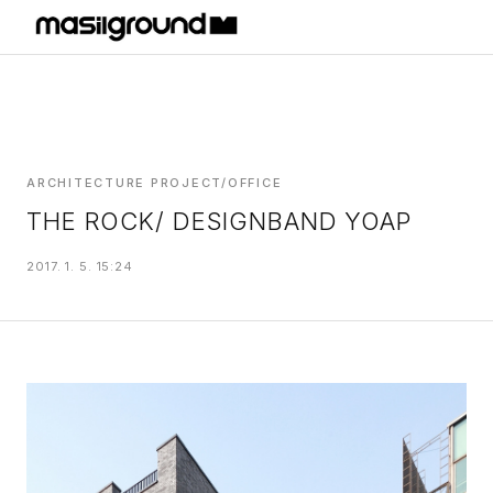
HOME
PROJECTS
INTERIORS
PLANS
INDEX
ARCHITECTURE PROJECT/OFFICE
THE ROCK/ DESIGNBAND YOAP
MASILWIDE
2017. 1. 5. 15:24