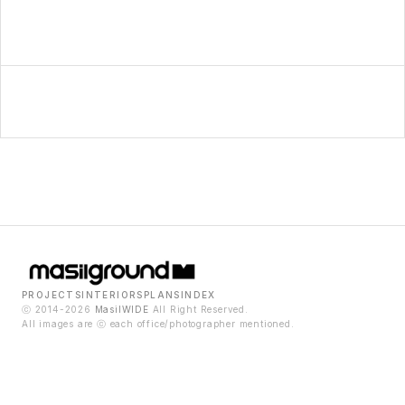
PROJECTS
INTERIORS
PLANS
INDEX
ⓒ 2014-2026
MasilWIDE
All Right Reserved.
All images are ⓒ each office/photographer mentioned.