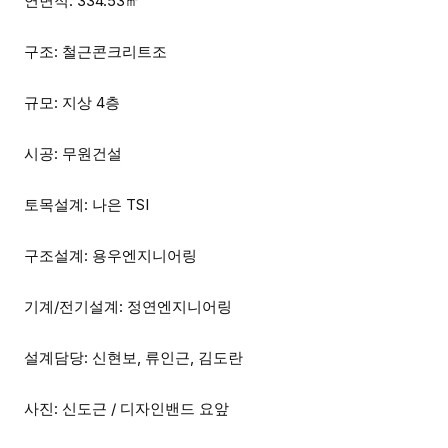
연면적: 334.53㎡
구조: 철근콘크리트조
규모: 지상 4층
시공: 무원건설
토목설계: 나은 TSI
구조설계: 용우엔지니어링
기계/전기설계: 정연엔지니어링
설계담당: 신현보, 류인근, 김도란
사진: 신도근 / 디자인밴드 요앞