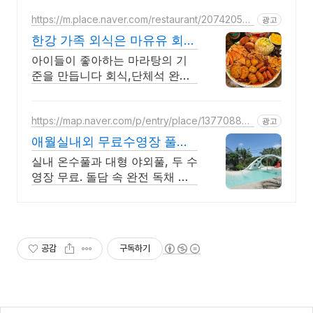
https://m.place.naver.com/restaurant/207420536
광고
9
한강 가족 외식은 마유유 회
식,외식,데이트에 강추
아이들이 좋아하는 마라탕의 기
준을 만듭니다 회식,단체석 완비!
직장인들의 성지
https://map.naver.com/p/entry/place/137708803
광고
3
애월실내외 무료수영장 풀빌
라 반려견 동반 이국적 감성숙
실내 온수풀과 대형 야외풀, 두 수
소
영장 무료. 돌담 속 완전 독채 애
월 풀빌라. 물놀이용품 완비, 아이
도 반려견도 환영. 이국적 감성에
불멍과 파티까지 즐겨요.
공감
구독하기